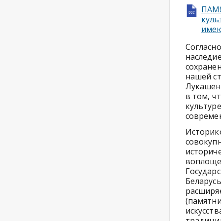
ПАМЯ
куль
имею
Согласно
наследие
сохранен
нашей ст
Лукашенк
в том, ч
культуре
совреме
Историко
совокупн
историче
воплоще
Государс
Беларусь
расширя
(памятни
искусств
традиции