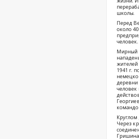
жизни. И
перераб
школы.
Перед Ве
около 40
предприя
человек.
Мирный 
нападени
жителей 
1941 г. 
немецко
деревни 
человек 
действов
Георгиев
командо
Круглом
Через кр
соедине
Гришина 