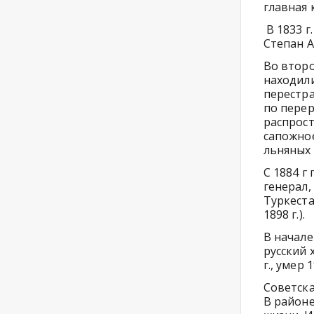
главная 
В 1833 г
Степан А
Во второ
находил
перестра
по перер
распрост
сапожное
льняных 
С 1884 г
генерал,
Туркеста
1898 г.).
В начале
русский 
г., умер 1
Советска
В районе