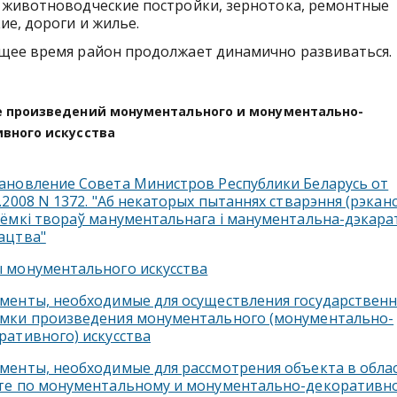
 животноводческие постройки, зернотока, ремонтные
ие, дороги и жилье.
ящее время район продолжает динамично развиваться.
 произведений монументального и монументально-
вного искусства
ановление Совета Министров Республики Беларусь от
9.2008 N 1372. "Аб некаторых пытаннях стварэння (рэкан
ыёмкi твораў манументальнага i манументальна-дэкара
ацтва"
 монументального искусства
менты, необходимые для осуществления государствен
мки произведения монументального (монументально-
ративного) искусства
менты, необходимые для рассмотрения объекта в обла
те по монументальному и монументально-декоративн