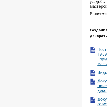
усадьбы,
мастерск
В насто
Создание
декорати
Пост
19.0
i пр
маст
Виды
Доку
приё
деко
Доку
сове