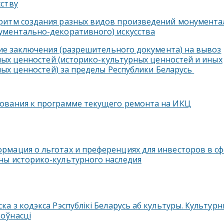
сству
ритм создания разных видов произведений монумента
ументально-декоративного) искусства
ие заключения (разрешительного документа) на вывоз
ых ценностей (историко-культурных ценностей и иных
ых ценностей) за пределы Республики Беларусь
ования к программе текущего ремонта на ИКЦ
рмация о льготах и преференциях для инвесторов в с
ны историко-культурного наследия
ска з кодэкса Рэспублікі Беларусь аб культуры. Культур
оўнасці