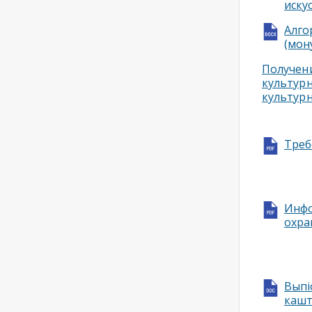
иску
Алго
(мон
Получен
культурн
культурн
Треб
Инфо
охра
Выпі
кашт