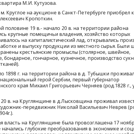
квартира М.И. Кутузова.
. м. Круглое на аукционе в Санкт-Петербурге приобрел 
лексеевич Кропоткин.
й половине 19 в.- начало 20 в. на территории района
ись крупные помещичьи владения, хозяйство которых
ивалось на капиталистический лад, открывались прои
аботке и выпуску продукции из местного сырья. Были 
ранены крестьянские промыслы (столярное, швейное,
, бондарное, гончарное, кузнечное, производство сукн
тканей).
 по 1898 г. на территории района в д. Тубышки прожива
 национальный герой Сербии, первый губернатор
нского края Михаил Григорьевич Черняев (род.1828 г.,
 20 в. на Круглянщине в д.Лысковщина проживал извес
художник-передвижник Николай Васильевич Неврев (р
904г.).
я власть на Круглянщине была провозглашена 17 ноября
 начались глубокие преобразования в экономике и со