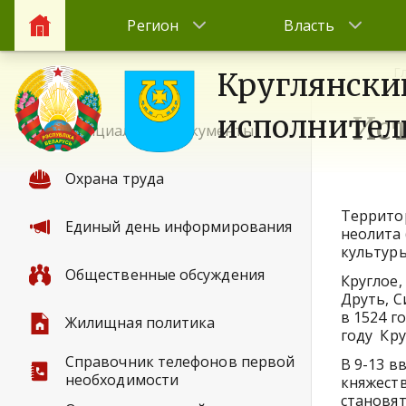
Регион
Власть
Г
Круглянски
исполнител
Ист
Официальные документы
Охрана труда
Территор
Единый день информирования
неолита 
культуры
Общественные обсуждения
Круглое,
Друть, С
в 1524 го
Жилищная политика
году Кру
Справочник телефонов первой
В 9-13 в
необходимости
княжеств
становят