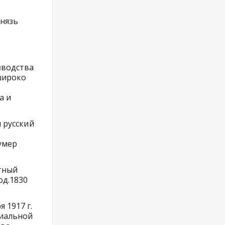
князь
зводства
широко
а и
л русский
 умер
тный
од.1830
 1917 г.
циальной