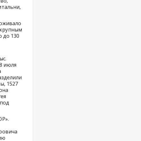
во,
итальни,
роживало
м крупным
 до 130
ыс.
8 июля
а
азделили
ы, 1527
она
гея
 под
ОР».
ровича
ию