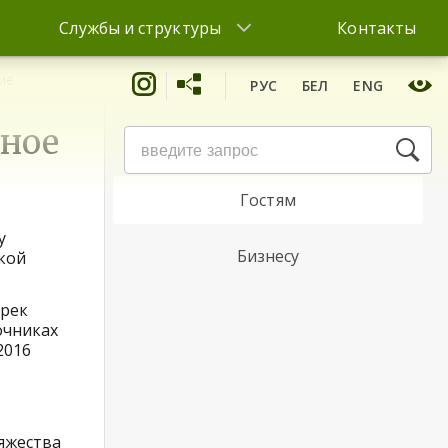
Службы и структуры
Контакты
ие
РУС
БЕЛ
ENG
рное
Жителям
Гостям
у
Бизнесу
ской
 рек
очниках
2016
яжества