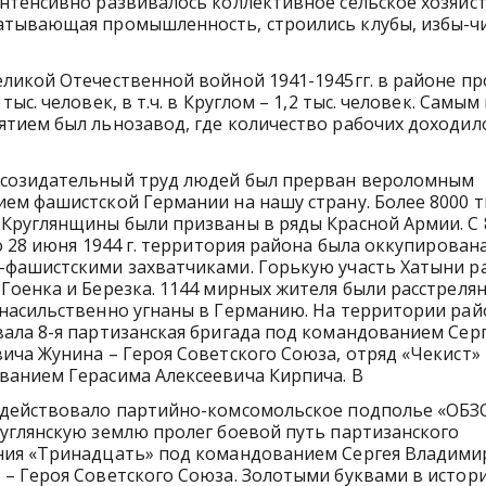
нтенсивно развивалось коллективное сельское хозяйст
атывающая промышленность, строились клубы, избы-ч
ликой Отечественной войной 1941-1945гг. в районе п
 тыс. человек, в т.ч. в Круглом – 1,2 тыс. человек. Самы
тием был льнозавод, где количество рабочих доходило
созидательный труд людей был прерван вероломным
ем фашистской Германии на нашу страну. Более 8000 т
Круглянщины были призваны в ряды Красной Армии. С 
по 28 июня 1944 г. территория района была оккупирован
-фашистскими захватчиками. Горькую участь Хатыни р
Гоенка и Березка. 1144 мирных жителя были расстрелян
насильственно угнаны в Германию. На территории рай
ала 8-я партизанская бригада под командованием Сер
ича Жунина – Героя Советского Союза, отряд «Чекист»
ванием Герасима Алексеевича Кирпича. В
 действовало партийно-комсомольское подполье «ОБЗ
углянскую землю пролег боевой путь партизанского
ния «Тринадцать» под командованием Сергея Владими
– Героя Советского Союза. Золотыми буквами в истор