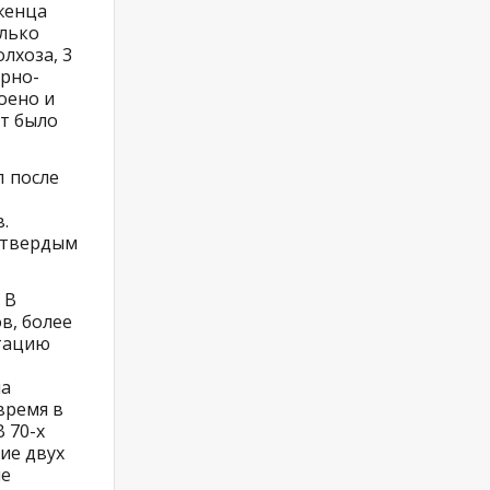
женца
олько
лхоза, 3
урно-
оено и
ет было
 после
.
с твердым
 В
в, более
атацию
ла
время в
 70-х
ие двух
ые