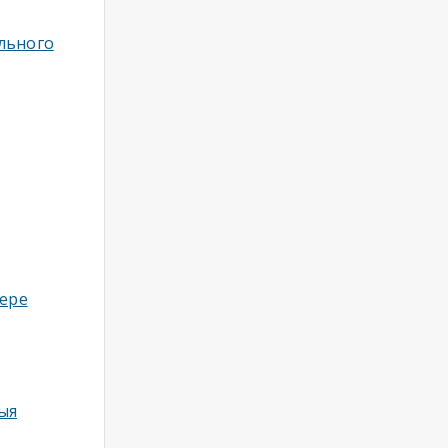
льного
фере
ныя