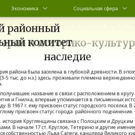
Экономика
Социальная сфера
лавная
Гостям
История и историко-культурное наслед
й районный
ьный комитет
ория и историко-культу
наследие
ия района была заселена в глубокой древности. В эпох
(3-5 тыс. до н.э.) здесь проживали племена верхнедвин
.
 получившее название в связи с расположением в кругу
итня и Гнилка, впервые упоминается в письменных ист
ду. В 1967 г. ему присвоен статус городского поселка. В 
глому присвоен статус города районного подчинения.
в. история Круглянщины связана с Полоцким и Друцким
ами. В начале 17 ст. Круглое, Тетерино и другие имения
ся собственностью Льва Сапеги, канцлера Великого кн