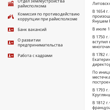
Отдел землеустройства
Литовско
райисполкома
В 1654 г
Комиссия по противодействию
произошл
коррупции при райисполкоме
Янушем 
В июле 1
Банк вакансий
В 1750 г
О развитии
вступил 
предпринимательства
многочи
В 1782 г
Работа с кадрами
Екатери
директор
По иници
местечка
построен
В 1793 г
Круглянщ
В 1812 г
француза