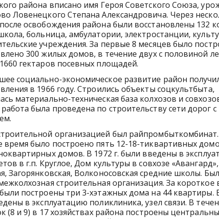
кого района вписано имя Героя Советского Союза, уро
во Ловенецкого Степана Александровича. Через неск
после освобождения района были восстановлены 132 ко
школа, больница, амбулатории, электростанции, культ
тельские учреждения. За первые 8 месяцев было постр
влено 300 жилых домов, в течение двух с половиной л
1660 гектаров посевных площадей.
шее социально-экономическое развитие район получил
вления в 1966 году. Строились объекты соцкультбыта,
ась материально-техническая база колхозов и совхозов
работа была проведена по строительству сети дорог 
ем.
строительной организацией был райпромбыткомбинат.
 время было построено пять 12-18-тиквартивных домо
ноквартирных домов. В 1972 г. были введены в эксплу
тов в г.п. Круглое, Дом культуры в совхозе «Авангард»,
я, Загорянковская, Волконосовская средние школы. Бы
межколхозная строительная организация. За короткое 
были построены три 3-хэтажных дома на 44 квартиры. В
едены в эксплуатацию поликлиника, узел связи. В течен
к (8 и 9) в 17 хозяйствах района построены центральн