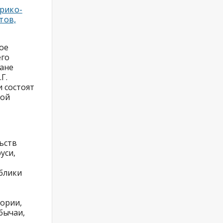
рико-
тов,
ое
его
дане
Г.
 состоят
кой
ьств
уси,
блики
тории,
бычаи,