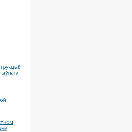
струкцыi)
тыўнага
ной
стном
ому