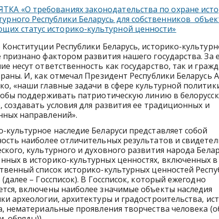
ТКА «О требованиях законодательства по охране исто
турного Республики Беларусь для собственников объек
щих статус историко-культурной ценности»
 Конституции Республики Беларусь, историко-культурн
 признано фактором развития нашего государства. За 
ие несут ответственность как государство, так и граж
раны. И, как отмечал Президент Республики Беларусь А.
о, «наши главные задачи в сфере культурной политики
тобы поддерживать патриотическую линию в белорусс
, создавать условия для развития ее традиционных и
нных направлений».
-культурное наследие Беларуси представляет собой
ость наиболее отличительных результатов и свидетел
ского, культурного и духовного развития народа Белар
нных в историко-культурных ценностях, включенных в
твенный список историко-культурных ценностей Респу
 (далее – Госсписок). В Госсписок, который ежегодно
ется, включены наиболее значимые объекты наследия
ки археологии, архитектуры и градостроительства, ис
а, нематериальные проявления творчества человека (о
, обряды)).