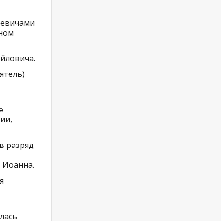
левичами
аном
айловича.
ятель)
е
ии,
 в разряд
и Иоанна.
я
илась