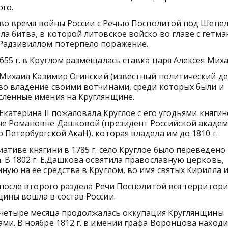
го.
. во время войны России с Речью Посполитой под Шепе
а битва, в которой литовское войско во главе с гетм
Радзивиллом потерпело поражение.
655 г. в Круглом размещалась ставка царя Алексея Мих
. Михаил Казимир Огинский (известный политический де
во владение своими вотчинами, среди которых были и
сленные имения на Круглянщине.
. Екатерина ІІ пожаловала Круглое с его угодьями княгин
не Романовне Дашковой (президент Российской академ
 Петербургской АкаН), которая владела им до 1810 г.
ативе княгини в 1785 г. село Круглое было переведено
. В 1802 г. Е.Дашкова освятила православную церковь,
ную на ее средства в Круглом, во имя святых Кирилла 
. после второго раздела Речи Посполитой вся территори
ины вошла в состав России.
. четыре месяца продолжалась оккупация Круглянщины
ми. В ноябре 1812 г. в имении графа Воронцова наход