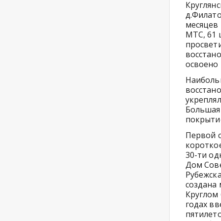
Круглянс
д.Филато
месяцев 
МТС, 61 
просвети
восстано
освоено 
Наиболь
восстано
укреплял
Большая 
покрыти
Первой 
короткое
30-ти од
Дом Сове
Рубежска
создана 
Круглом 
годах вв
пятилето