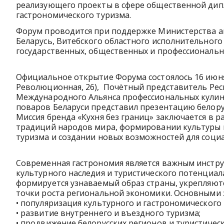
реализующего проекты в сфере общественной дип
гастрономического туризма.
Форум проводится при поддержке Министерства а
Беларусь, Витебского областного исполнительного
государственных, общественных и профессиональн
Официальное открытие Форума состоялось 16 июня 2
Революционная, 26), Почётный представитель Рес
Международного Альянса профессиональных кулина
поваров Беларуси представил презентацию белорус
Миссия бренда «Кухня без границ» заключается в 
традиций народов мира, формировании культуры
туризма и создании новых возможностей для соци
Современная гастрономия является важным инстр
культурного наследия и туристического потенциал
формируется узнаваемый образ страны, укрепляют
точки роста региональной экономики. Основными 
• популяризация культурного и гастрономического 
• развитие внутреннего и въездного туризма;
• продвижение белорусских регионов и туристичес