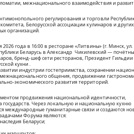
ломатии, межнационального взаимодействия и развит
нтимонопольного регулирования и торговли Республи
 комитета, Белорусской ассоциации кулинаров и других
ых организаций.
026 года в 16:00 в ресторане «Литвины» (г. Минск, ул.
публики Беларусь в Александр Чикилевский — почётны
ров, бренд-шеф сети ресторанов, Президент Гильдии
ской кухни .
развитии индустрии гостеприимства, сохранении нацио
 межнационального общения, продвижении гастрономи
ально-экономического развития территорий.
ументом продвижения национальной идентичности,
а государств. Через локальную и национальную кухню
ся международные гуманитарные связи и создаются но
задачами Форума являются:
наследия Беларуси;
ких маршрутов;