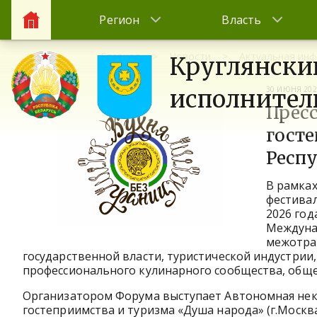
Регион
Власть
Главная
Новости
Актуальная ин
Круглянски
30 ИЮНЯ 202
исполнител
Прес
госте
Респу
В рамка
фестивал
2026 год
Междунар
межотра
государственной власти, туристической индустрии
профессионального кулинарного сообщества, обще
Организатором Форума выступает Автономная нек
гостеприимства и туризма «Душа народа» (г.Москв