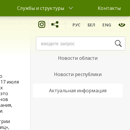
Службы и структуры
Контакты
 «Кухня без границ» в Республике Беларусь
РУС
БЕЛ
ENG
Новости района
Новости области
Новости республики
о
 17 июля
ах
Актуальная информация
 это
нов
ания,
и.
трии
иц»,