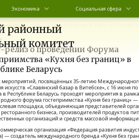
Экономика
Социальная сфера
формация
Пресс-релиз о проведении Форума гостеприимства
й районный
6
ьный комитет
с-релиз о проведении Форума
приимства «Кухня без границ» в
блике Беларусь
х мероприятий, посвящённых 35-летию Международног
я искусств «Славянский базар в Витебске», с 16 июня по
а в Республике Беларусь проходят мероприятия в рамк
одного форума гостеприимства «Кухня без границ» —
слевая площадка, объединяющая представителей орга
, ресторанного бизнеса, производителей продуктов пит
ственных организаций и средств массовой информаци
оммерческая организация «Федерация развития индус
а) — создатель международного бренда «Кухня без гран