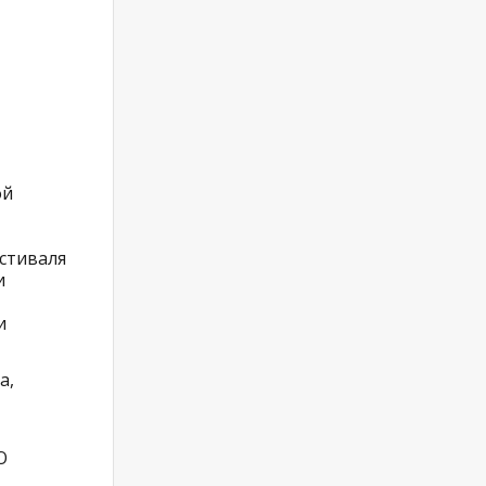
ой
стиваля
и
и
а,
О