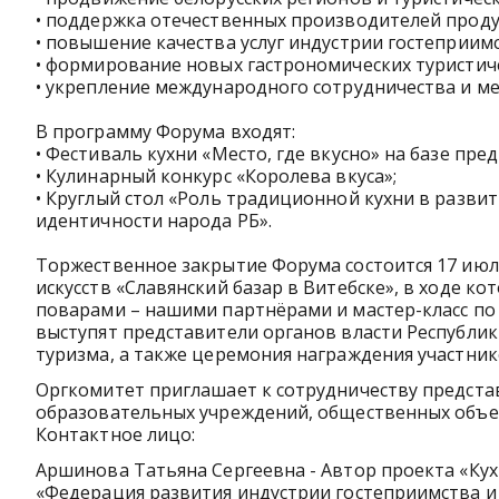
• поддержка отечественных производителей проду
• повышение качества услуг индустрии гостеприимс
• формирование новых гастрономических туристич
• укрепление международного сотрудничества и м
В программу Форума входят:
• Фестиваль кухни «Место, где вкусно» на базе пре
• Кулинарный конкурс «Королева вкуса»;
• Круглый стол «Роль традиционной кухни в разви
идентичности народа РБ».
Торжественное закрытие Форума состоится 17 июл
искусств «Славянский базар в Витебске», в ходе к
поварами – нашими партнёрами и мастер-класс по
выступят представители органов власти Республи
туризма, а также церемония награждения участни
Оргкомитет приглашает к сотрудничеству представ
образовательных учреждений, общественных объе
Контактное лицо:
Аршинова Татьяна Сергеевна - Автор проекта «Кух
«Федерация развития индустрии гостеприимства и