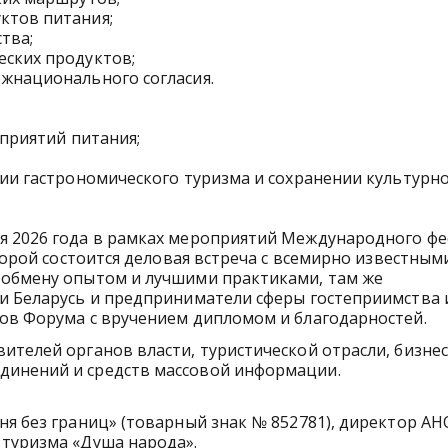
ктов питания;
тва;
еских продуктов;
ежнационального согласия.
дприятий питания;
тии гастрономического туризма и сохранении культурн
я 2026 года в рамках мероприятий Международного фе
оторой состоится деловая встреча с всемирно известным
 обмену опытом и лучшими практиками, там же
ки Беларусь и предприниматели сферы гостеприимства 
ков Форума с вручением дипломом и благодарностей.
ителей органов власти, туристической отрасли, бизнес
динений и средств массовой информации.
ня без границ» (товарный знак № 852781), директор АН
 туризма «Душа народа».