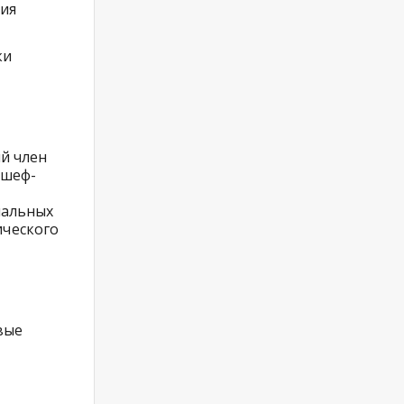
ия
ки
й член
 шеф-
нальных
ческого
вые